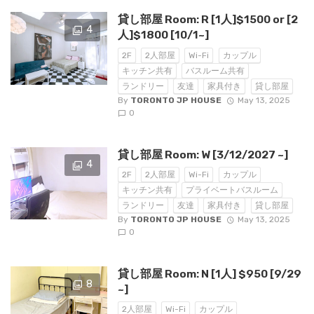
貸し部屋 Room: R [1人]$1500 or [2
4
人]$1800 [10/1~]
2F
2人部屋
Wi-Fi
カップル
キッチン共有
バスルーム共有
ランドリー
友達
家具付き
貸し部屋
By
TORONTO JP HOUSE
May 13, 2025
0
貸し部屋 Room: W [3/12/2027 ~]
4
2F
2人部屋
Wi-Fi
カップル
キッチン共有
プライベートバスルーム
ランドリー
友達
家具付き
貸し部屋
By
TORONTO JP HOUSE
May 13, 2025
0
貸し部屋 Room: N [1人] $950 [9/29
8
~]
2人部屋
Wi-Fi
カップル