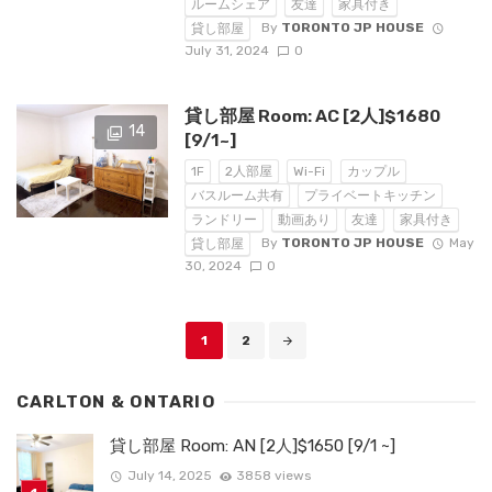
ルームシェア
友達
家具付き
By
TORONTO JP HOUSE
貸し部屋
July 31, 2024
0
貸し部屋 Room: AC [2人]$1680
14
[9/1~]
1F
2人部屋
Wi-Fi
カップル
バスルーム共有
プライベートキッチン
ランドリー
動画あり
友達
家具付き
By
TORONTO JP HOUSE
May
貸し部屋
30, 2024
0
Posts
1
2
navigation
CARLTON & ONTARIO
貸し部屋 Room: AN [2人]$1650 [9/1 ~]
July 14, 2025
3858 views