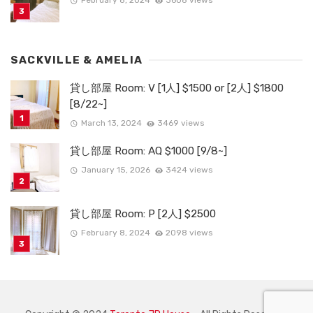
February 8, 2024
3608 views
SACKVILLE & AMELIA
貸し部屋 Room: V [1人] $1500 or [2人] $1800
[8/22~]
March 13, 2024
3469 views
貸し部屋 Room: AQ $1000 [9/8~]
January 15, 2026
3424 views
貸し部屋 Room: P [2人] $2500
February 8, 2024
2098 views