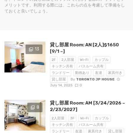
メリットです。利用する際には、これらの点を考慮して準備をし
ておくと良いでしょう。
貸し部屋 Room: AN [2人]$1650
13
[9/1 ~]
2F
2人部屋
Wi-Fi
カップル
キッチン共有
バスルーム共有
ランドリー
動画あり
友達
家具付き
By
TORONTO JP HOUSE
貸し部屋
July 14, 2025
0
貸し部屋 Room: AM [3/24/2026 ~
8
2/23/2027]
2人部屋
3F
Wi-Fi
カップル
キッチン共有
バスルーム共有
ランドリー
友達
家具付き
貸し部屋