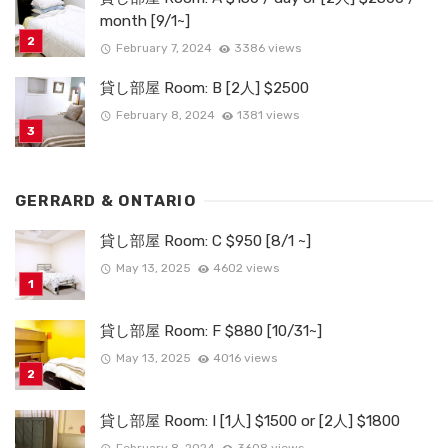
month [9/1~]
February 7, 2024
3386 views
貸し部屋 Room: B [2人] $2500
February 8, 2024
1381 views
GERRARD & ONTARIO
貸し部屋 Room: C $950 [8/1 ~]
May 13, 2025
4602 views
貸し部屋 Room: F $880 [10/31~]
May 13, 2025
4016 views
貸し部屋 Room: I [1人] $1500 or [2人] $1800