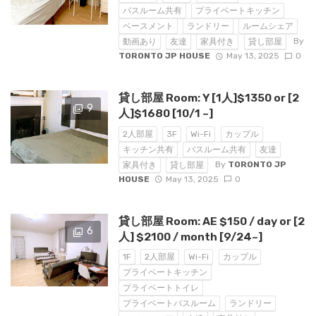
バスルーム共有
プライベートキッチン
ベースメント
ランドリー
ルームシェア
By
動画あり
友達
家具付き
貸し部屋
TORONTO JP HOUSE
May 13, 2025
0
貸し部屋 Room: Y [1人]$1350 or [2
9
人]$1680 [10/1 ~]
2人部屋
3F
Wi-Fi
カップル
キッチン共有
バスルーム共有
友達
By
TORONTO JP
家具付き
貸し部屋
HOUSE
May 13, 2025
0
貸し部屋 Room: AE $150 / day or [2
6
人] $2100 / month [9/24~]
1F
2人部屋
Wi-Fi
カップル
プライベートキッチン
プライベートトイレ
プライベートバスルーム
ランドリー