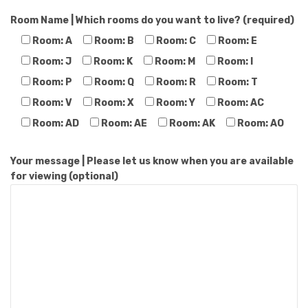
Room Name | Which rooms do you want to live? (required)
Room: A
Room: B
Room: C
Room: E
Room: J
Room: K
Room: M
Room: I
Room: P
Room: Q
Room: R
Room: T
Room: V
Room: X
Room: Y
Room: AC
Room: AD
Room: AE
Room: AK
Room: AO
Your message | Please let us know when you are available
for viewing (optional)