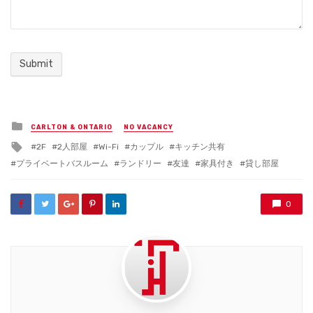
Posted
CARLTON & ONTARIO
NO VACANCY
in
Tagged
2F
2人部屋
Wi-Fi
カップル
キッチン共有
with
プライベートバスルーム
ランドリー
友達
家具付き
貸し部屋
0