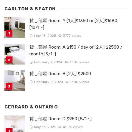
CARLTON & SEATON
貸し部屋 Room: Y [1人]$1350 or [2人]$1680
[10/1 ~]
May 13, 2025
3777 views
貸し部屋 Room: A $150 / day or [2人] $2500 /
month [9/1~]
February 7, 2024
3385 views
貸し部屋 Room: B [2人] $2500
February 8, 2024
1380 views
GERRARD & ONTARIO
貸し部屋 Room: C $950 [8/1 ~]
May 13, 2025
4596 views