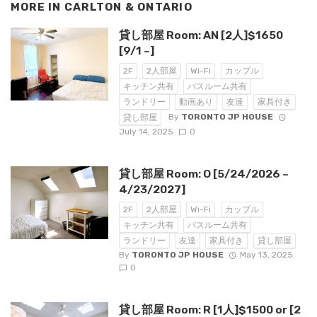
MORE IN
CARLTON & ONTARIO
貸し部屋 Room: AN [2人]$1650
[9/1 ~]
2F
2人部屋
Wi-Fi
カップル
キッチン共有
バスルーム共有
ランドリー
動画あり
友達
家具付き
By
TORONTO JP HOUSE
貸し部屋
July 14, 2025
0
貸し部屋 Room: O [5/24/2026 ~
4/23/2027]
2F
2人部屋
Wi-Fi
カップル
キッチン共有
バスルーム共有
ランドリー
友達
家具付き
貸し部屋
By
TORONTO JP HOUSE
May 13, 2025
0
貸し部屋 Room: R [1人]$1500 or [2