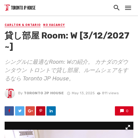
CARLTON & ONTARIO
NO VACANCY
貸し部屋 Room: W [3/12/2027
~]
シングルに最適なRoom: Wの紹介。 カナダのダウ
ンタウン トロントで貸し部屋、ルームシェアをす
るなら Toronto JP House。
By
TORONTO JP HOUSE
May 13, 2025
811 views
0