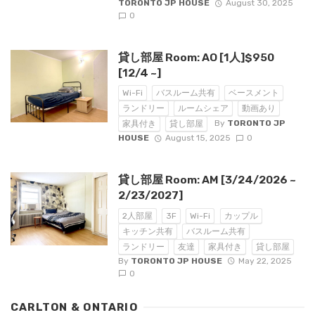
TORONTO JP HOUSE
August 30, 2025
0
貸し部屋 Room: AO [1人]$950
[12/4 ~]
Wi-Fi
バスルーム共有
ベースメント
ランドリー
ルームシェア
動画あり
By
TORONTO JP
家具付き
貸し部屋
HOUSE
August 15, 2025
0
貸し部屋 Room: AM [3/24/2026 ~
2/23/2027]
2人部屋
3F
Wi-Fi
カップル
キッチン共有
バスルーム共有
ランドリー
友達
家具付き
貸し部屋
By
TORONTO JP HOUSE
May 22, 2025
0
CARLTON & ONTARIO