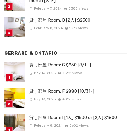
month [9/1~]
February 7, 2024
3383 views
貸し部屋 Room: B [2人] $2500
February 8, 2024
1379 views
GERRARD & ONTARIO
貸し部屋 Room: C $950 [8/1 ~]
May 13, 2025
4592 views
貸し部屋 Room: F $880 [10/31~]
May 13, 2025
4012 views
貸し部屋 Room: I [1人] $1500 or [2人] $1800
February 8, 2024
3602 views