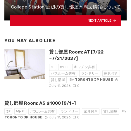
College Station 近辺の貸し部屋と周辺情報について
NEXT ARTICLE
YOU MAY ALSO LIKE
貸し部屋 Room: AT [7/22
~7/21/2027]
1F
Wi-Fi
キッチン共有
バスルーム共有
ランドリー
家具付き
By
TORONTO JP HOUSE
貸し部屋
July 11, 2026
0
貸し部屋 Room: AS $1000 [8/1~]
By
3F
Wi-Fi
バスルーム共有
ランドリー
家具付き
貸し部屋
TORONTO JP HOUSE
July 11, 2026
0