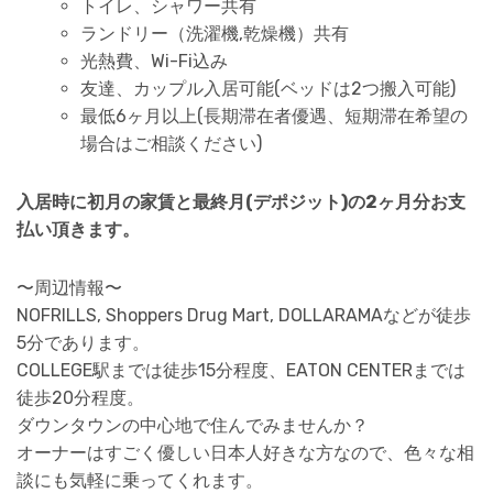
トイレ、シャワー共有
ランドリー（洗濯機,乾燥機）共有
光熱費、Wi-Fi込み
友達、カップル入居可能(ベッドは2つ搬入可能)
最低6ヶ月以上(長期滞在者優遇、短期滞在希望の
場合はご相談ください)
入居時に初月の家賃と最終月(デポジット)の2ヶ月分お支
払い頂きます。
〜周辺情報〜
NOFRILLS, Shoppers Drug Mart, DOLLARAMAなどが徒歩
5分であります。
COLLEGE駅までは徒歩15分程度、EATON CENTERまでは
徒歩20分程度。
ダウンタウンの中心地で住んでみませんか？
オーナーはすごく優しい日本人好きな方なので、色々な相
談にも気軽に乗ってくれます。