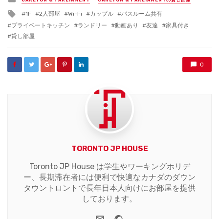
CARLTON & PARLIAMENT
CARLTON & PARLIAMENTの貸し部屋
in
Tagged
1F
2人部屋
Wi-Fi
カップル
バスルーム共有
with
プライベートキッチン
ランドリー
動画あり
友達
家具付き
貸し部屋
0
TORONTO JP HOUSE
Toronto JP House は学生やワーキングホリデ
ー、長期滞在者には便利で快適なカナダのダウン
タウントロントで長年日本人向けにお部屋を提供
しております。
e-mail
Website