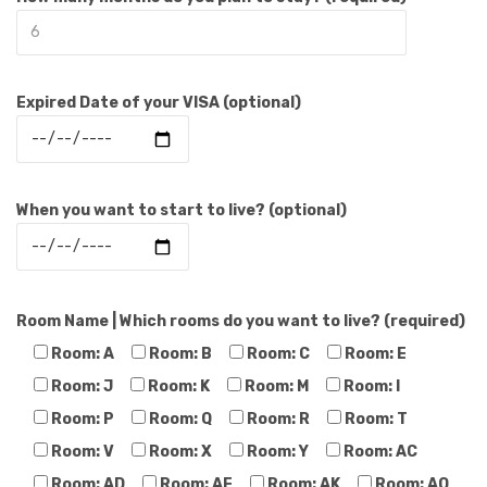
Expired Date of your VISA (optional)
When you want to start to live? (optional)
Room Name | Which rooms do you want to live? (required)
Room: A
Room: B
Room: C
Room: E
Room: J
Room: K
Room: M
Room: I
Room: P
Room: Q
Room: R
Room: T
Room: V
Room: X
Room: Y
Room: AC
Room: AD
Room: AE
Room: AK
Room: AO