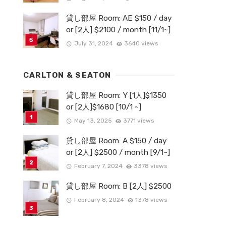
貸し部屋 Room: AE $150 / day
or [2人] $2100 / month [11/1~]
July 31, 2024
3640 views
CARLTON & SEATON
貸し部屋 Room: Y [1人]$1350
or [2人]$1680 [10/1 ~]
May 13, 2025
3771 views
貸し部屋 Room: A $150 / day
or [2人] $2500 / month [9/1~]
February 7, 2024
3378 views
貸し部屋 Room: B [2人] $2500
February 8, 2024
1378 views