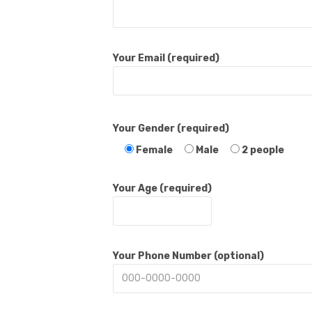
Your Email (required)
Your Gender (required)
Female
Male
2 people
Your Age (required)
Your Phone Number (optional)