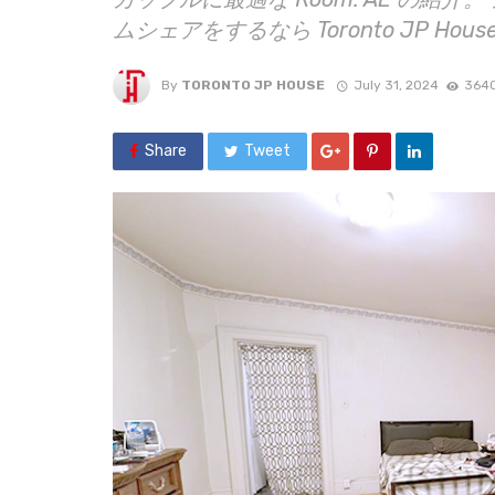
ムシェアをするなら Toronto JP Hous
By
TORONTO JP HOUSE
July 31, 2024
3640
Share
Tweet