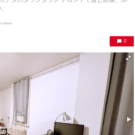
e。
 views
0