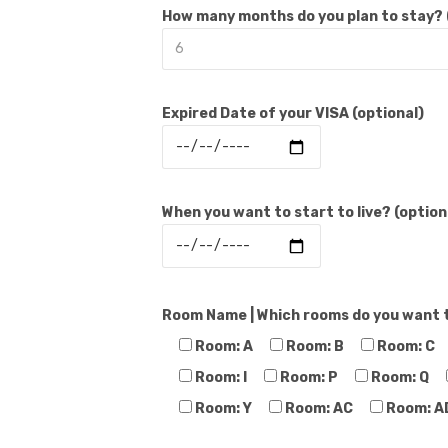
How many months do you plan to stay? 
Expired Date of your VISA (optional)
When you want to start to live? (option
Room Name | Which rooms do you want to
Room: A
Room: B
Room: C
Room: I
Room: P
Room: Q
Room: Y
Room: AC
Room: A