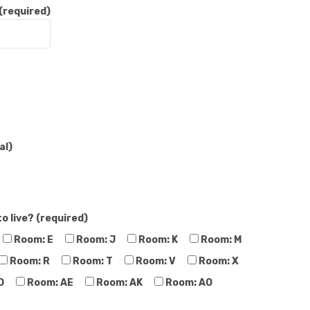
(required)
al)
 live? (required)
Room: E
Room: J
Room: K
Room: M
Room: R
Room: T
Room: V
Room: X
D
Room: AE
Room: AK
Room: AO