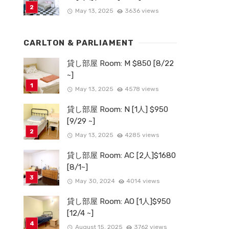
May 13, 2025
3636 views
CARLTON & PARLIAMENT
貸し部屋 Room: M $850 [8/22
~]
May 13, 2025
4578 views
貸し部屋 Room: N [1人] $950
[9/29 ~]
May 13, 2025
4285 views
貸し部屋 Room: AC [2人]$1680
[8/1~]
May 30, 2024
4014 views
貸し部屋 Room: AO [1人]$950
[12/4 ~]
August 15, 2025
3762 views