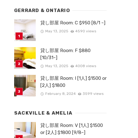
GERRARD & ONTARIO
貸し部屋 Room: C $950 [8/1 ~]
May 13, 2025
4590 views
貸し部屋 Room: F $880
[10/31~]
May 13, 2025
4008 views
貸し部屋 Room: I [1人] $1500 or
[2人] $1800
February 8, 2024
3599 views
SACKVILLE & AMELIA
貸し部屋 Room: V [1人] $1500
or [2人] $1800 [9/8~]