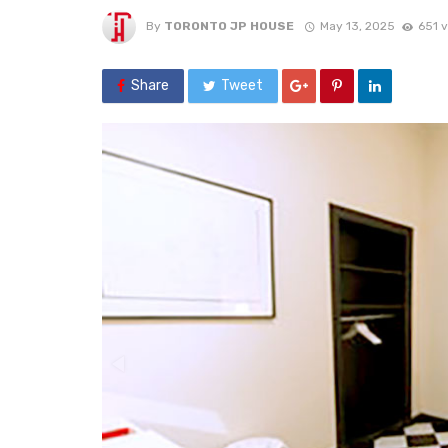
By
TORONTO JP HOUSE
May 13, 2025
651 
Share
Tweet