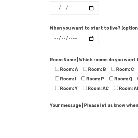
When you want to start to live? (option
Room Name | Which rooms do you want to
Room: A
Room: B
Room: C
Room: I
Room: P
Room: Q
Room: Y
Room: AC
Room: A
Your message | Please let us know when 