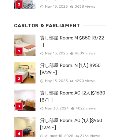
May 13, 2025
3638 views
CARLTON & PARLIAMENT
貸し部屋 Room: M $850 [8/22
~]
May 13, 2025
4589 views
貸し部屋 Room: N [1人] $950
[9/29 ~]
May 13, 2025
4290 views
貸し部屋 Room: AC [2人]$1680
[8/1~]
May 30, 2024
4022 views
貸し部屋 Room: AO [1人]$950
[12/4 ~]
August 15, 2025
3764 views