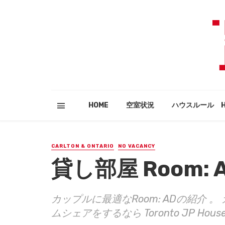
HOME
空室状況
ハウスルール HO
CARLTON & ONTARIO
NO VACANCY
貸し部屋 Room: AD 
カップルに最適なRoom: ADの紹介
ムシェアをするなら Toronto JP Hous