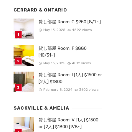
GERRARD & ONTARIO
貸し部屋 Room: C $950 [8/1 ~]
May 13, 2025
4592 views
貸し部屋 Room: F $880
[10/31~]
May 13, 2025
4012 views
貸し部屋 Room: I [1人] $1500 or
[2人] $1800
February 8, 2024
3602 views
SACKVILLE & AMELIA
貸し部屋 Room: V [1人] $1500
or [2人] $1800 [9/8~]