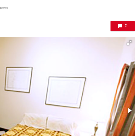
views
0