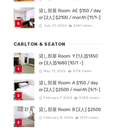
貸し部屋 Room: AE $150 / day
or [2人] $2100 / month [11/1~]
July 31, 2024
3641 views
CARLTON & SEATON
貸し部屋 Room: Y [1人]$1350
or [2人]$1680 [10/1 ~]
May 13, 2025
3774 views
貸し部屋 Room: A $150 / day
or [2人] $2500 / month [9/1~]
February 7, 2024
3383 views
貸し部屋 Room: B [2人] $2500
February 8, 2024
1379 views