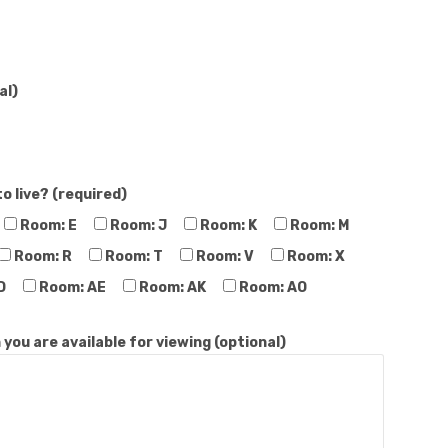
al)
 live? (required)
Room: E
Room: J
Room: K
Room: M
Room: R
Room: T
Room: V
Room: X
D
Room: AE
Room: AK
Room: AO
you are available for viewing (optional)