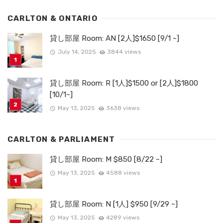
CARLTON & ONTARIO
貸し部屋 Room: AN [2人]$1650 [9/1 ~]
July 14, 2025
3844 views
貸し部屋 Room: R [1人]$1500 or [2人]$1800
[10/1~]
May 13, 2025
3638 views
CARLTON & PARLIAMENT
貸し部屋 Room: M $850 [8/22 ~]
May 13, 2025
4588 views
貸し部屋 Room: N [1人] $950 [9/29 ~]
May 13, 2025
4289 views