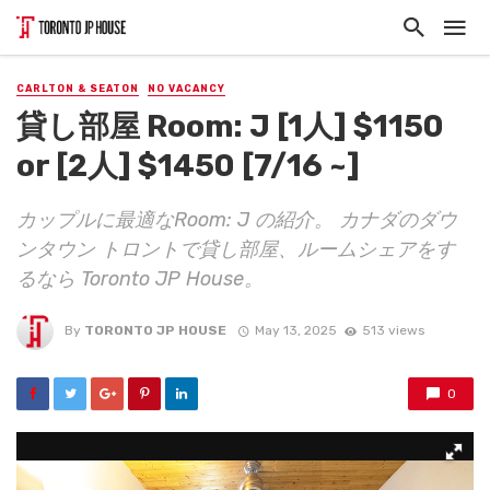
CARLTON & SEATON
NO VACANCY
貸し部屋 Room: J [1人] $1150
or [2人] $1450 [7/16 ~]
カップルに最適なRoom: J の紹介。 カナダのダウ
ンタウン トロントで貸し部屋、ルームシェアをす
るなら Toronto JP House。
By
TORONTO JP HOUSE
May 13, 2025
513 views
0