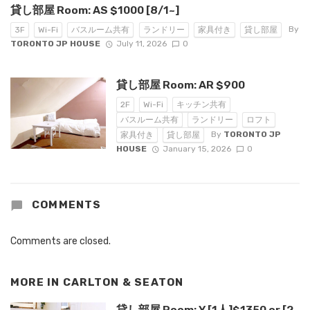
貸し部屋 Room: AS $1000 [8/1~]
By
3F
Wi-Fi
バスルーム共有
ランドリー
家具付き
貸し部屋
TORONTO JP HOUSE
July 11, 2026
0
貸し部屋 Room: AR $900
2F
Wi-Fi
キッチン共有
バスルーム共有
ランドリー
ロフト
By
TORONTO JP
家具付き
貸し部屋
HOUSE
January 15, 2026
0
COMMENTS
Comments are closed.
MORE IN
CARLTON & SEATON
貸し部屋 Room: Y [1人]$1350 or [2