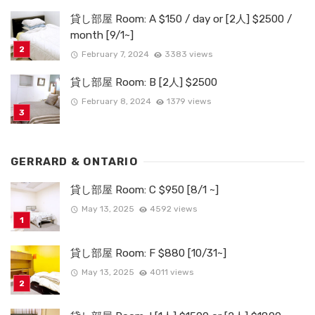
貸し部屋 Room: A $150 / day or [2人] $2500 /
month [9/1~]
February 7, 2024
3383 views
貸し部屋 Room: B [2人] $2500
February 8, 2024
1379 views
GERRARD & ONTARIO
貸し部屋 Room: C $950 [8/1 ~]
May 13, 2025
4592 views
貸し部屋 Room: F $880 [10/31~]
May 13, 2025
4011 views