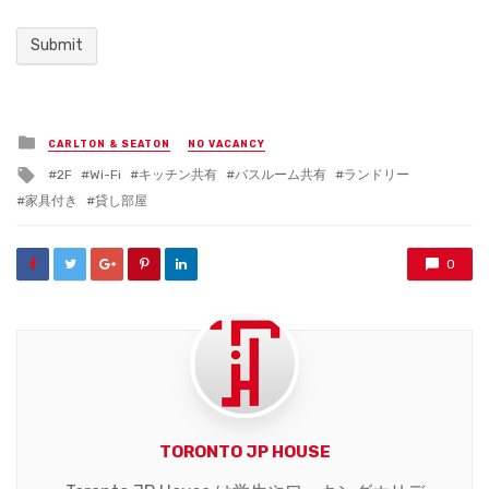
Posted
CARLTON & SEATON
NO VACANCY
in
Tagged
2F
Wi-Fi
キッチン共有
バスルーム共有
ランドリー
with
家具付き
貸し部屋
0
TORONTO JP HOUSE