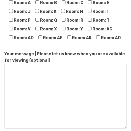
Room: A
Room: B
Room: C
Room: E
Room: J
Room: K
Room: M
Room: I
Room: P
Room: Q
Room: R
Room: T
Room: V
Room: X
Room: Y
Room: AC
Room: AD
Room: AE
Room: AK
Room: AO
Your message | Please let us know when you are available
for viewing (optional)