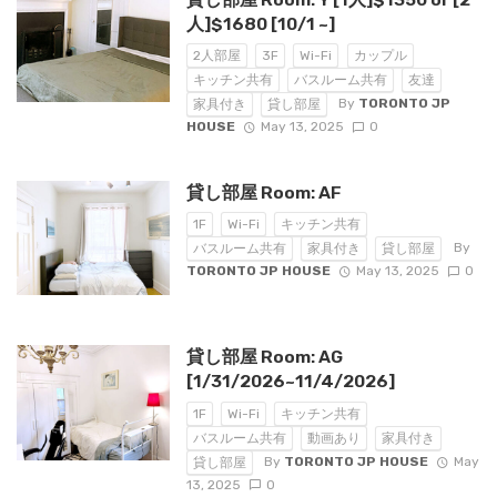
人]$1680 [10/1 ~]
2人部屋
3F
Wi-Fi
カップル
キッチン共有
バスルーム共有
友達
By
TORONTO JP
家具付き
貸し部屋
HOUSE
May 13, 2025
0
貸し部屋 Room: AF
1F
Wi-Fi
キッチン共有
By
バスルーム共有
家具付き
貸し部屋
TORONTO JP HOUSE
May 13, 2025
0
貸し部屋 Room: AG
[1/31/2026~11/4/2026]
1F
Wi-Fi
キッチン共有
バスルーム共有
動画あり
家具付き
By
TORONTO JP HOUSE
May
貸し部屋
13, 2025
0