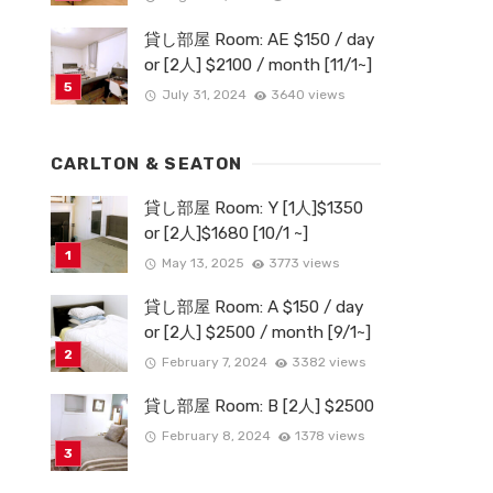
貸し部屋 Room: AE $150 / day
or [2人] $2100 / month [11/1~]
July 31, 2024
3640 views
CARLTON & SEATON
貸し部屋 Room: Y [1人]$1350
or [2人]$1680 [10/1 ~]
May 13, 2025
3773 views
貸し部屋 Room: A $150 / day
or [2人] $2500 / month [9/1~]
February 7, 2024
3382 views
貸し部屋 Room: B [2人] $2500
February 8, 2024
1378 views