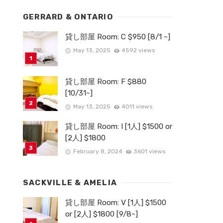
GERRARD & ONTARIO
貸し部屋 Room: C $950 [8/1 ~]
May 13, 2025
4592 views
貸し部屋 Room: F $880
[10/31~]
May 13, 2025
4011 views
貸し部屋 Room: I [1人] $1500 or
[2人] $1800
February 8, 2024
3601 views
SACKVILLE & AMELIA
貸し部屋 Room: V [1人] $1500
or [2人] $1800 [9/8~]