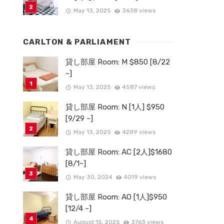
May 13, 2025
3638 views
CARLTON & PARLIAMENT
貸し部屋 Room: M $850 [8/22
~]
May 13, 2025
4587 views
貸し部屋 Room: N [1人] $950
[9/29 ~]
May 13, 2025
4289 views
貸し部屋 Room: AC [2人]$1680
[8/1~]
May 30, 2024
4019 views
貸し部屋 Room: AO [1人]$950
[12/4 ~]
August 15, 2025
3763 views