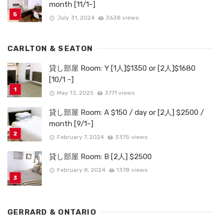
month [11/1~]
July 31, 2024
3638 views
CARLTON & SEATON
貸し部屋 Room: Y [1人]$1350 or [2人]$1680
[10/1 ~]
May 13, 2025
3771 views
貸し部屋 Room: A $150 / day or [2人] $2500 /
month [9/1~]
February 7, 2024
3375 views
貸し部屋 Room: B [2人] $2500
February 8, 2024
1378 views
GERRARD & ONTARIO