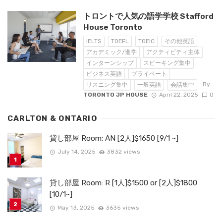
トロントで人気の語学学校 Stafford
House Toronto
IELTS
TOEFL
TOEIC
その他英語
アカデミック/進学
アクティビティ主体
インターンシップ
スピーキング集中
ビジネス英語
プライベート
By
リスニング集中
一般英語
会話集中
TORONTO JP HOUSE
April 22, 2025
0
CARLTON & ONTARIO
貸し部屋 Room: AN [2人]$1650 [9/1 ~]
July 14, 2025
3832 views
貸し部屋 Room: R [1人]$1500 or [2人]$1800
[10/1~]
May 13, 2025
3635 views