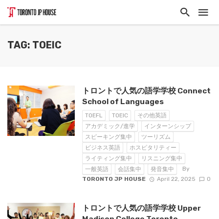
TAG: TOEIC
トロントで人気の語学学校 Connect
School of Languages
TOEFL
TOEIC
その他英語
アカデミック/進学
インターンシップ
スピーキング集中
ツーリズム
ビジネス英語
ホスピタリティー
ライティング集中
リスニング集中
By
一般英語
会話集中
発音集中
TORONTO JP HOUSE
April 22, 2025
0
トロントで人気の語学学校 Upper
Madison College Toronto