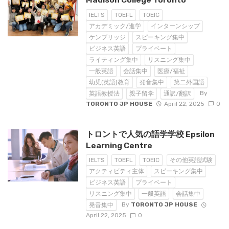
IELTS
TOEFL
TOEIC
アカデミック/進学
インターンシップ
ケンブリッジ
スピーキング集中
ビジネス英語
プライベート
ライティング集中
リスニング集中
一般英語
会話集中
医療/福祉
幼児(英語)教育
発音集中
第二外国語
By
英語教授法
親子留学
通訳/翻訳
TORONTO JP HOUSE
April 22, 2025
0
トロントで人気の語学学校 Epsilon
Learning Centre
IELTS
TOEFL
TOEIC
その他英語試験
アクティビティ主体
スピーキング集中
ビジネス英語
プライベート
リスニング集中
一般英語
会話集中
By
TORONTO JP HOUSE
発音集中
April 22, 2025
0