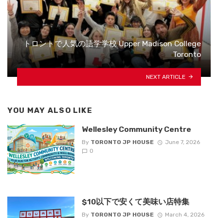
トロントで人気の語学学校 Upper Madison College
Toronto
NEXT ARTICLE
YOU MAY ALSO LIKE
Wellesley Community Centre
By
TORONTO JP HOUSE
June 7, 2026
0
$10以下で安くて美味い店特集
By
TORONTO JP HOUSE
March 4, 2026