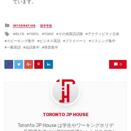
ています。
Posted
INFORMATION
語学学校
in
Tagged
IELTS
TOEFL
TOEIC
その他英語試験
アクティビティ主体
with
スピーキング集中
ビジネス英語
プライベート
リスニング集中
一般英語
会話集中
発音集中
0
TORONTO JP HOUSE
Toronto JP House は学生やワーキングホリデ