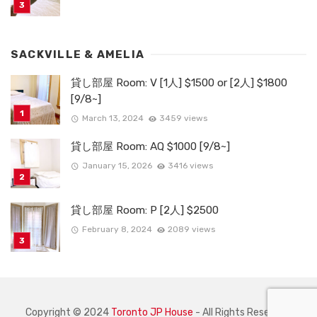
SACKVILLE & AMELIA
貸し部屋 Room: V [1人] $1500 or [2人] $1800
[9/8~]
March 13, 2024
3459 views
貸し部屋 Room: AQ $1000 [9/8~]
January 15, 2026
3416 views
貸し部屋 Room: P [2人] $2500
February 8, 2024
2089 views
Copyright © 2024
Toronto JP House
- All Rights Reserved.