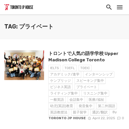
TAG: プライベート
トロントで人気の語学学校 Upper
Madison College Toronto
IELTS
TOEFL
TOEIC
アカデミック/進学
インターンシップ
ケンブリッジ
スピーキング集中
ビジネス英語
プライベート
ライティング集中
リスニング集中
一般英語
会話集中
医療/福祉
幼児(英語)教育
発音集中
第二外国語
By
英語教授法
親子留学
通訳/翻訳
TORONTO JP HOUSE
April 22, 2025
0