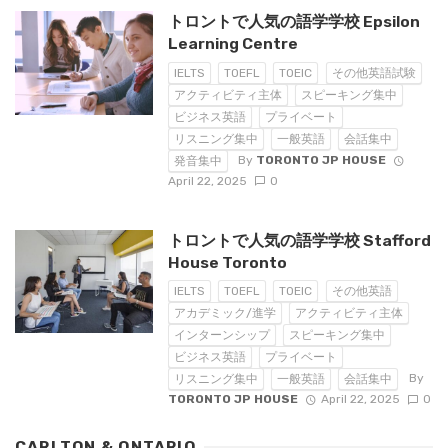
トロントで人気の語学学校 Epsilon
Learning Centre
IELTS
TOEFL
TOEIC
その他英語試験
アクティビティ主体
スピーキング集中
ビジネス英語
プライベート
リスニング集中
一般英語
会話集中
By
TORONTO JP HOUSE
発音集中
April 22, 2025
0
トロントで人気の語学学校 Stafford
House Toronto
IELTS
TOEFL
TOEIC
その他英語
アカデミック/進学
アクティビティ主体
インターンシップ
スピーキング集中
ビジネス英語
プライベート
By
リスニング集中
一般英語
会話集中
TORONTO JP HOUSE
April 22, 2025
0
CARLTON & ONTARIO