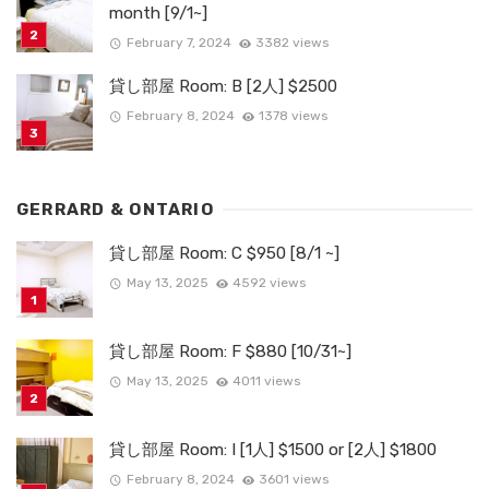
month [9/1~]
February 7, 2024
3382 views
貸し部屋 Room: B [2人] $2500
February 8, 2024
1378 views
GERRARD & ONTARIO
貸し部屋 Room: C $950 [8/1 ~]
May 13, 2025
4592 views
貸し部屋 Room: F $880 [10/31~]
May 13, 2025
4011 views
貸し部屋 Room: I [1人] $1500 or [2人] $1800
February 8, 2024
3601 views