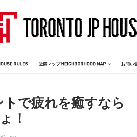
USE RULES
近隣マップ NEIGHBORHOOD MAP
お問い合
トロントで疲れを癒すなら
しょ！
463 views