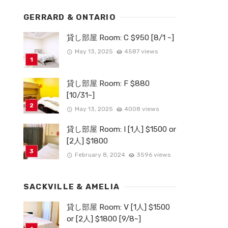
GERRARD & ONTARIO
貸し部屋 Room: C $950 [8/1 ~]
May 13, 2025
4587 views
貸し部屋 Room: F $880
[10/31~]
May 13, 2025
4008 views
貸し部屋 Room: I [1人] $1500 or
[2人] $1800
February 8, 2024
3596 views
SACKVILLE & AMELIA
貸し部屋 Room: V [1人] $1500
or [2人] $1800 [9/8~]