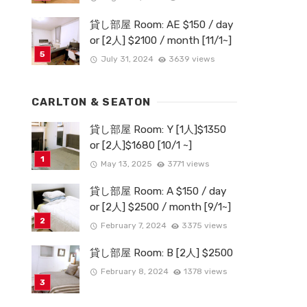
貸し部屋 Room: AE $150 / day
or [2人] $2100 / month [11/1~]
July 31, 2024
3639 views
CARLTON & SEATON
貸し部屋 Room: Y [1人]$1350
or [2人]$1680 [10/1 ~]
May 13, 2025
3771 views
貸し部屋 Room: A $150 / day
or [2人] $2500 / month [9/1~]
February 7, 2024
3375 views
貸し部屋 Room: B [2人] $2500
February 8, 2024
1378 views