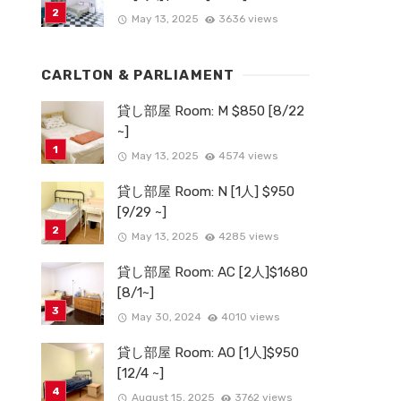
May 13, 2025
3636 views
CARLTON & PARLIAMENT
貸し部屋 Room: M $850 [8/22
~]
May 13, 2025
4574 views
貸し部屋 Room: N [1人] $950
[9/29 ~]
May 13, 2025
4285 views
貸し部屋 Room: AC [2人]$1680
[8/1~]
May 30, 2024
4010 views
貸し部屋 Room: AO [1人]$950
[12/4 ~]
August 15, 2025
3762 views