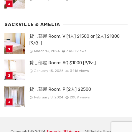
SACKVILLE & AMELIA
貸し部屋 Room: V [1人] $1500 or [2人] $1800
[9/8~]
March 13, 2024
3458 views
貸し部屋 Room: AQ $1000 [9/8~]
January 15, 2026
3416 views
貸し部屋 Room: P [2人] $2500
February 8, 2024
2089 views
Copyright © 2024
Toronto JP House
- All Rights Reserved.