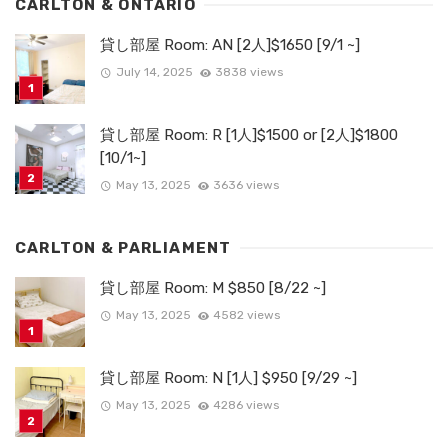
CARLTON & ONTARIO
貸し部屋 Room: AN [2人]$1650 [9/1 ~]
July 14, 2025
3838 views
貸し部屋 Room: R [1人]$1500 or [2人]$1800
[10/1~]
May 13, 2025
3636 views
CARLTON & PARLIAMENT
貸し部屋 Room: M $850 [8/22 ~]
May 13, 2025
4582 views
貸し部屋 Room: N [1人] $950 [9/29 ~]
May 13, 2025
4286 views