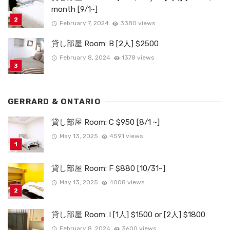
month [9/1~]
February 7, 2024
3380 views
貸し部屋 Room: B [2人] $2500
February 8, 2024
1378 views
GERRARD & ONTARIO
貸し部屋 Room: C $950 [8/1 ~]
May 13, 2025
4591 views
貸し部屋 Room: F $880 [10/31~]
May 13, 2025
4008 views
貸し部屋 Room: I [1人] $1500 or [2人] $1800
February 8, 2024
3600 views