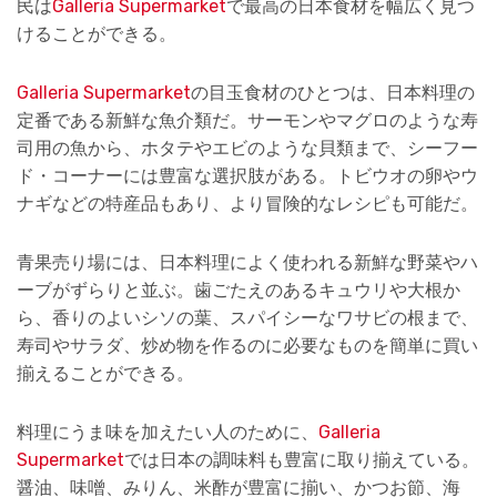
民は
Galleria Supermarket
で最高の日本食材を幅広く見つ
けることができる。
Galleria Supermarket
の目玉食材のひとつは、日本料理の
定番である新鮮な魚介類だ。サーモンやマグロのような寿
司用の魚から、ホタテやエビのような貝類まで、シーフー
ド・コーナーには豊富な選択肢がある。トビウオの卵やウ
ナギなどの特産品もあり、より冒険的なレシピも可能だ。
青果売り場には、日本料理によく使われる新鮮な野菜やハ
ーブがずらりと並ぶ。歯ごたえのあるキュウリや大根か
ら、香りのよいシソの葉、スパイシーなワサビの根まで、
寿司やサラダ、炒め物を作るのに必要なものを簡単に買い
揃えることができる。
料理にうま味を加えたい人のために、
Galleria
Supermarket
では日本の調味料も豊富に取り揃えている。
醤油、味噌、みりん、米酢が豊富に揃い、かつお節、海