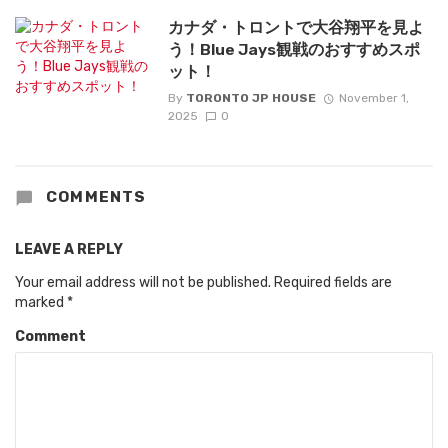
カナダ・トロントで大谷翔平を見よ
う！Blue Jays観戦のおすすめスポ
ット！
By
TORONTO JP HOUSE
November 1,
2025
0
COMMENTS
LEAVE A REPLY
Your email address will not be published.
Required fields are
marked
*
Comment