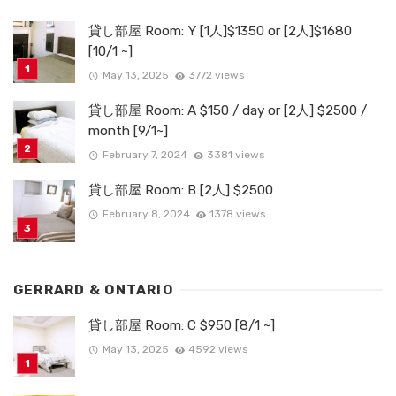
貸し部屋 Room: Y [1人]$1350 or [2人]$1680
[10/1 ~]
May 13, 2025
3772 views
貸し部屋 Room: A $150 / day or [2人] $2500 /
month [9/1~]
February 7, 2024
3381 views
貸し部屋 Room: B [2人] $2500
February 8, 2024
1378 views
GERRARD & ONTARIO
貸し部屋 Room: C $950 [8/1 ~]
May 13, 2025
4592 views