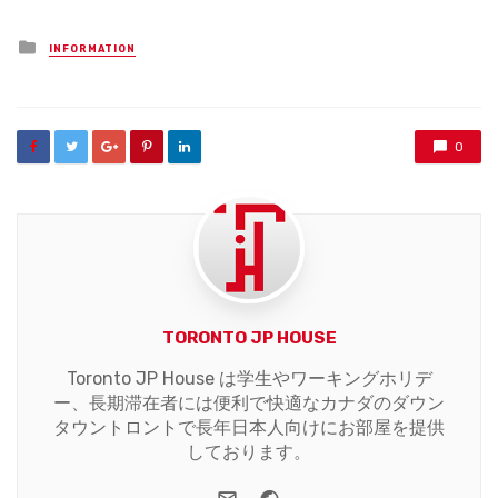
Posted
INFORMATION
in
0
TORONTO JP HOUSE
Toronto JP House は学生やワーキングホリデ
ー、長期滞在者には便利で快適なカナダのダウン
タウントロントで長年日本人向けにお部屋を提供
しております。
e-mail
Website