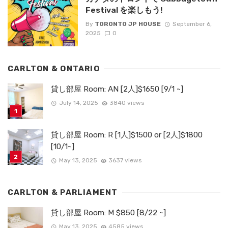
Festival を楽しもう!
By
TORONTO JP HOUSE
September 6,
2025
0
CARLTON & ONTARIO
貸し部屋 Room: AN [2人]$1650 [9/1 ~]
July 14, 2025
3840 views
貸し部屋 Room: R [1人]$1500 or [2人]$1800
[10/1~]
May 13, 2025
3637 views
CARLTON & PARLIAMENT
貸し部屋 Room: M $850 [8/22 ~]
May 13, 2025
4585 views