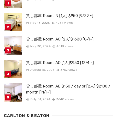
貸し部屋 Room: N [1人] $950 [9/29 ~]
May 13, 2025
4287 views
貸し部屋 Room: AC [2人]$1680 [8/1~]
May 30, 2024
4018 views
貸し部屋 Room: AO [1人]$950 [12/4 ~]
August 15, 2025
3762 views
貸し部屋 Room: AE $150 / day or [2人] $2100 /
month [11/1~]
July 31, 2024
3640 views
CARLTON & SEATON