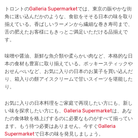
トロントの
Galleria Supermarket
では、東京の賑やかな街
角に迷い込んだかのような、食欲をそそる日本の味を取り
揃えている。香ばしいラーメンから繊細な巻き寿司まで、
舌の肥えたお客様にもきっとご満足いただける品揃えで
す。
味噌や醤油、新鮮な魚介類や柔らかい肉など、本格的な日
本の食材も豊富に取り揃えている。ポッキースティックや
おせんべいなど、お気に入りの日本のお菓子を買い込んだ
り、箱入りの餅アイスクリームで甘いスイーツを堪能した
り。
お気に入りの日本料理をご家庭で再現したい方にも、新し
い味を探求したい方にも、
Galleria Supermarket
は、あな
たの食体験を格上げするのに必要なものがすべて揃ってい
ます。もう待つ必要はありません。今すぐ
Galleria
Supermarket
で日本の味を発見しましょう。