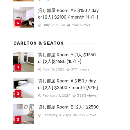
貸し部屋 Room: AE $150 / day
or [2人] $2100 / month [11/1~]
July 31, 2024
3641 views
CARLTON & SEATON
貸し部屋 Room: Y [1人]$1350
or [2人]$1680 [10/1 ~]
May 13, 2025
3774 views
貸し部屋 Room: A $150 / day
or [2人] $2500 / month [9/1~]
February 7, 2024
3383 views
貸し部屋 Room: B [2人] $2500
February 8, 2024
1379 views