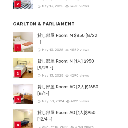
May 13, 2025
3638 views
CARLTON & PARLIAMENT
貸し部屋 Room: M $850 [8/22
~]
May 13, 2025
4589 views
貸し部屋 Room: N [1人] $950
[9/29 ~]
May 13, 2025
4290 views
貸し部屋 Room: AC [2人]$1680
[8/1~]
May 30, 2024
4021 views
貸し部屋 Room: AO [1人]$950
[12/4 ~]
August 15, 2025
3764 views