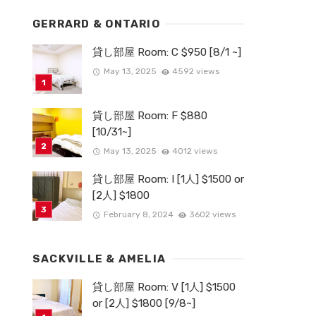
GERRARD & ONTARIO
貸し部屋 Room: C $950 [8/1 ~]
May 13, 2025
4592 views
貸し部屋 Room: F $880
[10/31~]
May 13, 2025
4012 views
貸し部屋 Room: I [1人] $1500 or
[2人] $1800
February 8, 2024
3602 views
SACKVILLE & AMELIA
貸し部屋 Room: V [1人] $1500
or [2人] $1800 [9/8~]