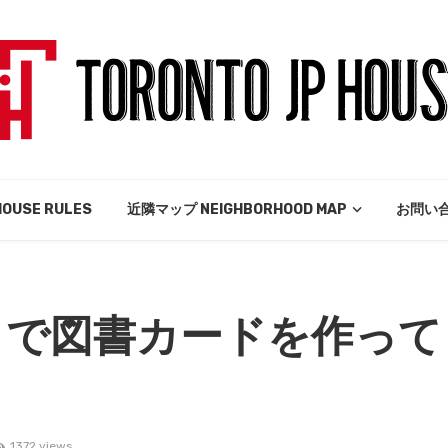
USE RULES
近隣マップ NEIGHBORHOOD MAP
お問い合
トで図書カードを作って
！
1372 views