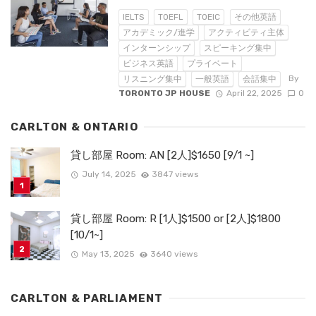
IELTS
TOEFL
TOEIC
その他英語
アカデミック/進学
アクティビティ主体
インターンシップ
スピーキング集中
ビジネス英語
プライベート
By
リスニング集中
一般英語
会話集中
TORONTO JP HOUSE
April 22, 2025
0
CARLTON & ONTARIO
貸し部屋 Room: AN [2人]$1650 [9/1 ~]
July 14, 2025
3847 views
貸し部屋 Room: R [1人]$1500 or [2人]$1800
[10/1~]
May 13, 2025
3640 views
CARLTON & PARLIAMENT