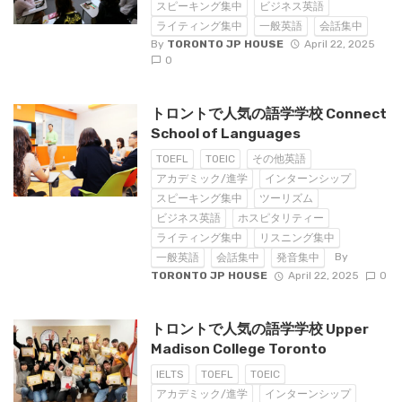
スピーキング集中
ビジネス英語
ライティング集中
一般英語
会話集中
By
TORONTO JP HOUSE
April 22, 2025
0
トロントで人気の語学学校 Connect
School of Languages
TOEFL
TOEIC
その他英語
アカデミック/進学
インターンシップ
スピーキング集中
ツーリズム
ビジネス英語
ホスピタリティー
ライティング集中
リスニング集中
By
一般英語
会話集中
発音集中
TORONTO JP HOUSE
April 22, 2025
0
トロントで人気の語学学校 Upper
Madison College Toronto
IELTS
TOEFL
TOEIC
アカデミック/進学
インターンシップ