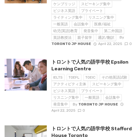
ケンブリッジ
スピーキング集中
ビジネス英語
プライベート
ライティング集中
リスニング集中
一般英語
会話集中
医療/福祉
幼児(英語)教育
発音集中
第二外国語
By
英語教授法
親子留学
通訳/翻訳
TORONTO JP HOUSE
April 22, 2025
0
トロントで人気の語学学校 Epsilon
Learning Centre
IELTS
TOEFL
TOEIC
その他英語試験
アクティビティ主体
スピーキング集中
ビジネス英語
プライベート
リスニング集中
一般英語
会話集中
By
TORONTO JP HOUSE
発音集中
April 22, 2025
0
トロントで人気の語学学校 Stafford
House Toronto