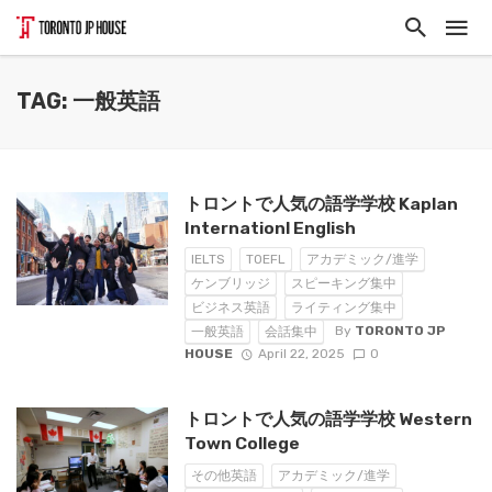
TAG: 一般英語
トロントで人気の語学学校 Kaplan
Internationl English
IELTS
TOEFL
アカデミック/進学
ケンブリッジ
スピーキング集中
ビジネス英語
ライティング集中
By
TORONTO JP
一般英語
会話集中
HOUSE
April 22, 2025
0
トロントで人気の語学学校 Western
Town College
その他英語
アカデミック/進学