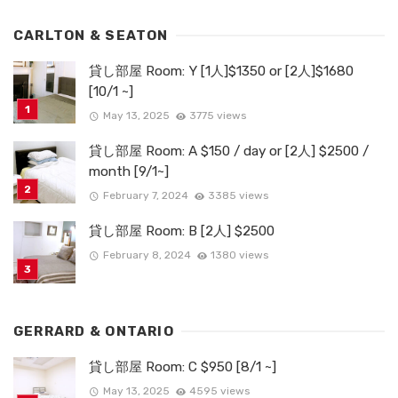
CARLTON & SEATON
貸し部屋 Room: Y [1人]$1350 or [2人]$1680
[10/1 ~]
May 13, 2025
3775 views
貸し部屋 Room: A $150 / day or [2人] $2500 /
month [9/1~]
February 7, 2024
3385 views
貸し部屋 Room: B [2人] $2500
February 8, 2024
1380 views
GERRARD & ONTARIO
貸し部屋 Room: C $950 [8/1 ~]
May 13, 2025
4595 views