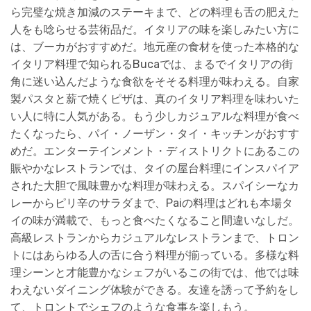
ら完璧な焼き加減のステーキまで、どの料理も舌の肥えた
人をも唸らせる芸術品だ。イタリアの味を楽しみたい方に
は、ブーカがおすすめだ。地元産の食材を使った本格的な
イタリア料理で知られるBucaでは、まるでイタリアの街
角に迷い込んだような食欲をそそる料理が味わえる。自家
製パスタと薪で焼くピザは、真のイタリア料理を味わいた
い人に特に人気がある。もう少しカジュアルな料理が食べ
たくなったら、パイ・ノーザン・タイ・キッチンがおすす
めだ。エンターテインメント・ディストリクトにあるこの
賑やかなレストランでは、タイの屋台料理にインスパイア
された大胆で風味豊かな料理が味わえる。スパイシーなカ
レーからピリ辛のサラダまで、Paiの料理はどれも本場タ
イの味が満載で、もっと食べたくなること間違いなしだ。
高級レストランからカジュアルなレストランまで、トロン
トにはあらゆる人の舌に合う料理が揃っている。多様な料
理シーンと才能豊かなシェフがいるこの街では、他では味
わえないダイニング体験ができる。友達を誘って予約をし
て、トロントでシェフのような食事を楽しもう。