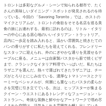
トロントは多彩なグルメ・シーンで知られる都市で、たく
さんの美味しいダイニング・スポットが発見されるのを待
っている。今回の 「Savoring Toronto 」では、ホストの
マイクとリアムが、トロントの食欲をそそる名店を巡る美
食の旅にお連れする。最初に訪れるのは、リトル・イタリ
ーの中心にある居心地のいいイタリアン・トラットリア。
店内に一歩足を踏み入れると、温かい雰囲気と焼きたての
パンの香りがすぐに私たちを迎えてくれる。フレンドリー
なスタッフに迎えられ、外のにぎやかな通りを見渡せるテ
ーブルに座る。メニューは自家製パスタから薪で焼くピザ
まで、クラシックなイタリア料理でいっぱいだ。私たちは
ラザニアを選んだ。熱々で運ばれてきたラザニアは、チー
ズがとろりとにじみ出ている。濃厚なトマトソースとクリ
ーミーなベシャメルが、何層にも重なったパスタの柔らか
さを完璧に引き立てている。次は、ヒップスターが集まる
クイーン・ウエストにあるトレンディなフュージョン・レ
ストランへ。奇抜な装飾と鮮やかなアートワークで埋め尽
くされた空間は、活気あふれる雰囲気を醸し出している。