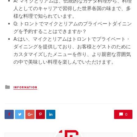
A: マイクとリアムは、伝統的なカナダ料理から、料理
人としてのキャリアで習得した世界各国の味まで、多
様な料理で知られています。
Q: トロントでマイクとリアムのプライベートダイニン
グを予約することはできますか？
A:はい、マイクとリアムはトロントでプライベート・
ダイニングを提供しており、お客様とゲストのために
カスタマイズしたメニューを作り、より親密な雰囲気
の中で美味しい料理を楽しんでいただけます。
Posted
INFORMATION
in
0