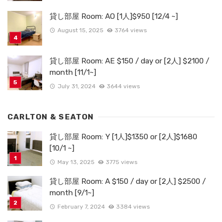
貸し部屋 Room: AO [1人]$950 [12/4 ~]
August 15, 2025
3764 views
貸し部屋 Room: AE $150 / day or [2人] $2100 /
month [11/1~]
July 31, 2024
3644 views
CARLTON & SEATON
貸し部屋 Room: Y [1人]$1350 or [2人]$1680
[10/1 ~]
May 13, 2025
3775 views
貸し部屋 Room: A $150 / day or [2人] $2500 /
month [9/1~]
February 7, 2024
3384 views