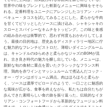
世界中の味をブレンドした斬新なメニューに興味をそそら
れる。定番料理をユニークにアレンジしたコリアン・バー
ベキュー・タコスを試してみることにした。柔らかな牛肉
を甘くてピリッとしたソースに漬け込み、シャキシャキの
スローとスパイシーなキムチをトッピング。この味と食感
の組み合わせは衝撃的で、思わず何度もおかわりしてしま
う。最後の目的地は、歴史あるディスティラリー地区に佇
む魅力的なフレンチビストロだ。薄暗いダイニングルーム
は、キャンドルのゆらめきと柔らかなジャズのBGMが流
れ、古き良き時代の魅力を醸し出している。メニューは、
新鮮な旬の食材に重点を置いたクラシックなフランス料
理。鶏肉を赤ワインとマッシュルームで煮込んだコック・
オー・ヴァンはボリューム満点。肉はほろほろと柔らか
く、ソースは濃厚でビロードのようで、一口ごとに魅惑的
な風味が広がる。食事を終えながら、私たちは自分たちが
歩んできた素晴らしい食の旅を振り返った。伝統的なイタ
リアン・コンフォートフードから革新的なフュージョン料