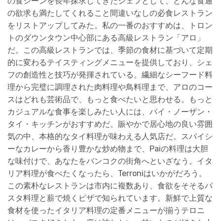
の食シーンを長年探求してきたシェフとして、どんな食通
の欲求も満たしてくれること間違いなしの必食レストラン
をリストアップしてみた。私の一番のおすすめは、トロン
トのダウンタウン中心部にある高級レストラン「アロ」
だ。この高級レストランでは、季節の食材に基づいて定期
的に変わるテイスティングメニューを提供しており、シェ
フの創造性と技巧が発揮されている。繊細なシーフード料
理から完璧に調理された肉料理や鳥料理まで、アロのコー
スはどれも芸術品で、もっと食べたいと思わせる。もっと
カジュアルな食事を楽しみたい人には、パイ・ノーザン・
タイ・キッチンがおすすめだ。賑やかで居心地の良い雰囲
気の中、本格的なタイ料理が味わえる人気店だ。スパイシ
ーなカレーから香り豊かな炒め物まで、Paiの料理は大胆
な味付けで、あなたをバンコクの街角へといざなう。イタ
リア料理が食べたくなったら、Terroniはいかがだろう。
この素朴なレストランは市内に複数あり、食欲をそそるパ
スタ料理と薪で焼くピザで知られています。新鮮で上質な
食材を使ったイタリア料理の定番メニューが揃うテロニ