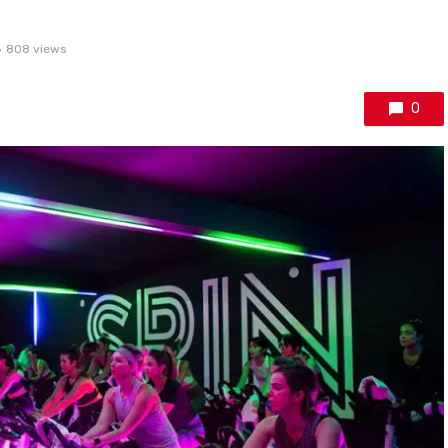
808 views
0