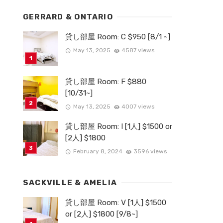
GERRARD & ONTARIO
貸し部屋 Room: C $950 [8/1 ~]
May 13, 2025
4587 views
貸し部屋 Room: F $880
[10/31~]
May 13, 2025
4007 views
貸し部屋 Room: I [1人] $1500 or
[2人] $1800
February 8, 2024
3596 views
SACKVILLE & AMELIA
貸し部屋 Room: V [1人] $1500
or [2人] $1800 [9/8~]