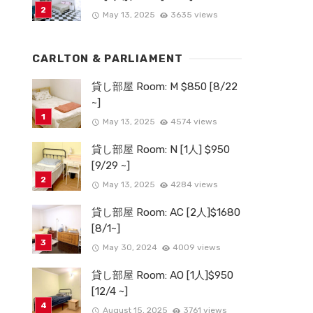
May 13, 2025
3635 views
CARLTON & PARLIAMENT
貸し部屋 Room: M $850 [8/22
~]
May 13, 2025
4574 views
貸し部屋 Room: N [1人] $950
[9/29 ~]
May 13, 2025
4284 views
貸し部屋 Room: AC [2人]$1680
[8/1~]
May 30, 2024
4009 views
貸し部屋 Room: AO [1人]$950
[12/4 ~]
August 15, 2025
3761 views