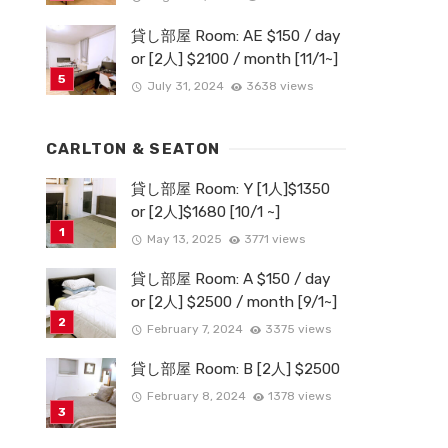
貸し部屋 Room: AE $150 / day
or [2人] $2100 / month [11/1~]
July 31, 2024
3638 views
CARLTON & SEATON
貸し部屋 Room: Y [1人]$1350
or [2人]$1680 [10/1 ~]
May 13, 2025
3771 views
貸し部屋 Room: A $150 / day
or [2人] $2500 / month [9/1~]
February 7, 2024
3375 views
貸し部屋 Room: B [2人] $2500
February 8, 2024
1378 views