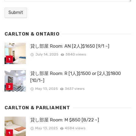
CARLTON & ONTARIO
貸し部屋 Room: AN [2人]$1650 [9/1 ~]
July 14, 2025
3840 views
貸し部屋 Room: R [1人]$1500 or [2人]$1800
[10/1~]
May 13, 2025
3637 views
CARLTON & PARLIAMENT
貸し部屋 Room: M $850 [8/22 ~]
May 13, 2025
4584 views