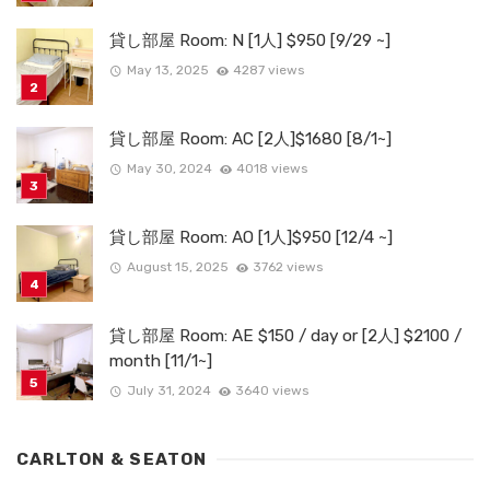
貸し部屋 Room: N [1人] $950 [9/29 ~]
May 13, 2025
4287 views
貸し部屋 Room: AC [2人]$1680 [8/1~]
May 30, 2024
4018 views
貸し部屋 Room: AO [1人]$950 [12/4 ~]
August 15, 2025
3762 views
貸し部屋 Room: AE $150 / day or [2人] $2100 /
month [11/1~]
July 31, 2024
3640 views
CARLTON & SEATON